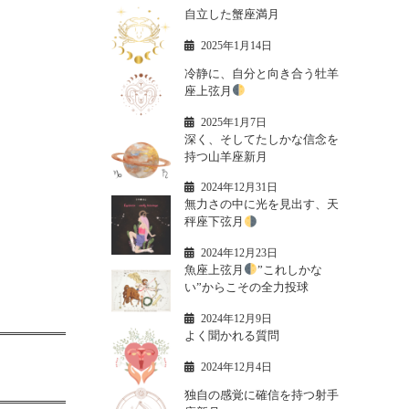
自立した蟹座満月
2025年1月14日
冷静に、自分と向き合う牡羊
座上弦月
2025年1月7日
深く、そしてたしかな信念を
持つ山羊座新月
2024年12月31日
無力さの中に光を見出す、天
秤座下弦月
2024年12月23日
魚座上弦月
”これしかな
い”からこその全力投球
2024年12月9日
よく聞かれる質問
2024年12月4日
独自の感覚に確信を持つ射手