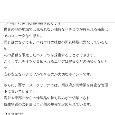
西オーストラリアには太古から自然のまま残されているユーカリ
の森や
この地に特徴的な植物群があります。
世界の他の地域では見られない独特なハチミツが得られる秘密は
そのユニークな生態系。
同じ森のなかでも、それぞれの植物の開花時期は異なっているた
め、
花の品種を限定したハチミツを採蜜することができます。
こうしてハチミツが集められるエリアは農薬などの汚染がないた
め、
安心安全なハチミツができるのが大切なポイントです。
さらに、西オーストラリア州では、州政府が養蜂業を厳密な管理
下に置いています。
海外や東部州からの蜂製品の持ち込みが一切禁止され、
抗生物質の含有量ゼロが州の規程で定められています。
【注意事項】