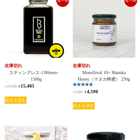
セール
セール
在庫切れ
在庫切れ
スティングレス-13Honey-
Monofloral 10+ Manuka
1500g
Honey（マヌカ蜂蜜） 250g
15,485
16,300
¥
¥
5段階中
4,590
5,400
¥
¥
5.00
の評価
続きを読む
続きを読む