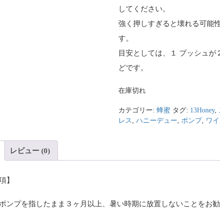
してください。
強く押しすぎると壊れる可能
す。
目安としては、１ プッシュが
どです。
在庫切れ
カテゴリー:
蜂蜜
タグ:
13Honey
,
レス
,
ハニーデュー
,
ポンプ
,
ワイ
レビュー (0)
項】
ポンプを指したまま３ヶ月以上、暑い時期に放置しないことをお