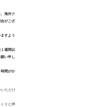
は、海外ク
場合がござ
いますよう
後１週間以
お願い申し
、時間がか
お使いいただけ
っくりと押