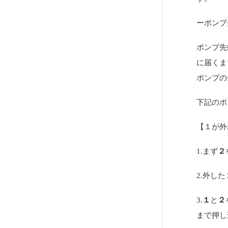
ーポンプ
ポンプ先
に届くま
ポンプの
下記のポ
【１が外
1.まず
２
2.外した
3.
１
と
２
まで押し