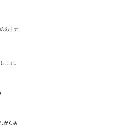
様のお手元
たします。
）
ながら奥