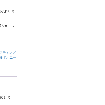
性がありま
２０g ほ
スティング
ルドハニー
勧めしま