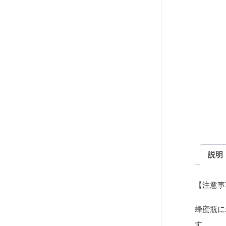
説明
【注意事
蜂蜜瓶に
す。