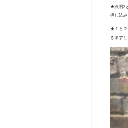
★説明2
押し込み
★
１
と
２
きますと