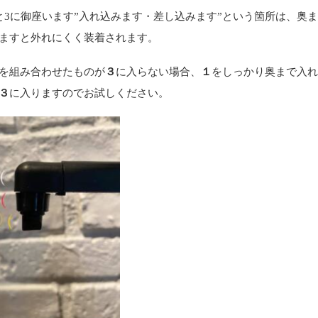
と3に御座います”入れ込みます・差し込みます”という箇所は、奥
ますと外れにくく装着されます。
を組み合わせたものが
３
に入らない場合、
１
をしっかり奥まで入
３
に入りますのでお試しください。